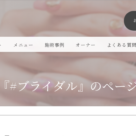
ト
メニュー
施術事例
オーナー
よくある質
『#ブライダル』のペー