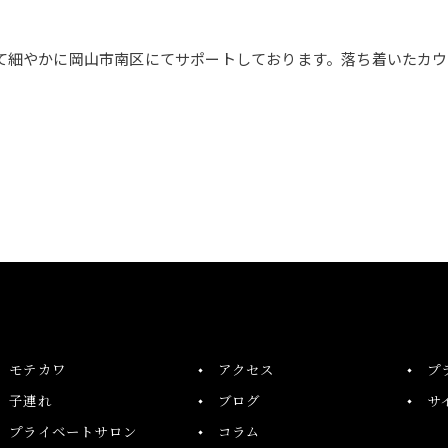
て細やかに岡山市南区にてサポートしております。落ち着いたカ
。
ご予約はこちら
モテカワ
アクセス
プ
子連れ
ブログ
サ
プライベートサロン
コラム