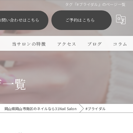
タグ『#ブライダル』のページ一覧
お問い合わせはこちら
ご予約はこちら
問
当サロンの特徴
アクセス
ブログ
コラム
シンプル
モテカワ
ジ一覧
子連れ
プライベートサロン
岡山県岡山市南区のネイルなら31Nail Salon
#ブライダル
マグネット