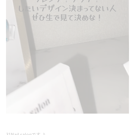
31Nail salonです🌙