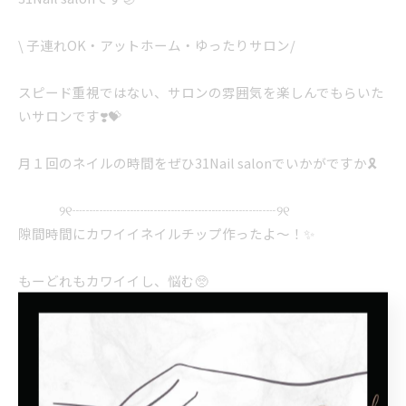
\ 子連れOK・アットホーム・ゆったりサロン/
スピード重視ではない、サロンの雰囲気を楽しんでもらいた
いサロンです❣️💝
月１回のネイルの時間をぜひ31Nail salonでいかがですか🎗️
୨୧┈┈┈┈┈┈┈┈┈┈┈┈┈┈┈୨୧
隙間時間にカワイイネイルチップ作ったよ〜！✨
もーどれもカワイイし、悩む🥺
夏っぽくないやつもあるけどそれもそれでいいじゃん❤️‍🔥
それと新しい棚届いたから少しサロンの雰囲気違うよ💭