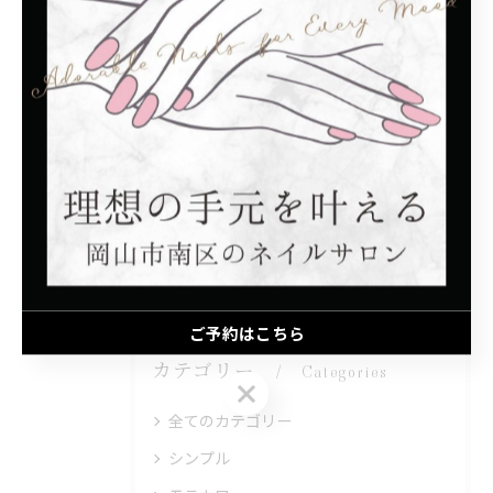
みんな見にきてね🙄✨
#岡山市 #南区 #新保 #プライペートサロン #自宅サロン #ネイ
ルサロン #キラキラネイル #カワイイネイル #子連れok
一覧に戻る
次のページ >
ご予約はこちら
カテゴリー
Categories
ご予約はこちら
全てのカテゴリー
シンプル