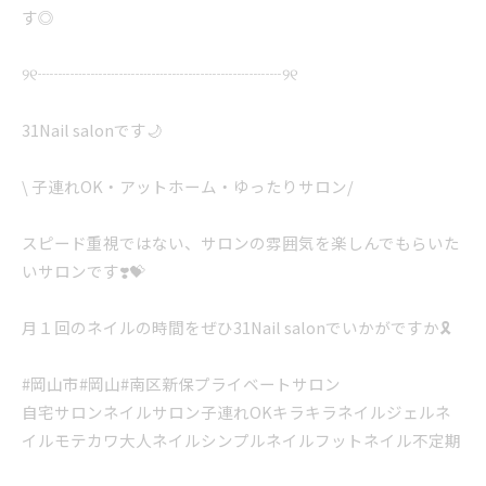
す◎
୨୧┈┈┈┈┈┈┈┈┈┈┈┈┈┈┈୨୧
31Nail salonです🌙
\ 子連れOK・アットホーム・ゆったりサロン/
スピード重視ではない、サロンの雰囲気を楽しんでもらいた
いサロンです❣️💝
月１回のネイルの時間をぜひ31Nail salonでいかがですか🎗️
#岡山市#岡山#南区新保プライベートサロン
自宅サロンネイルサロン子連れOKキラキラネイルジェルネ
イルモテカワ大人ネイルシンプルネイルフットネイル不定期