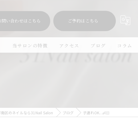
お問い合わせはこちら
ご予約はこちら
問
当サロンの特徴
アクセス
ブログ
コラム
シンプル
モテカワ
子連れ
プライベートサロン
区のネイルなら31Nail Salon
ブログ
子連れOK...👶🏻
マグネット