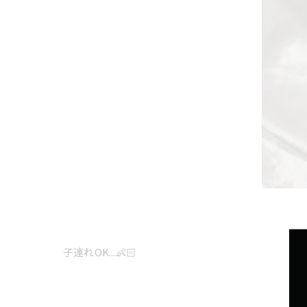
子連れOK...👶🏻