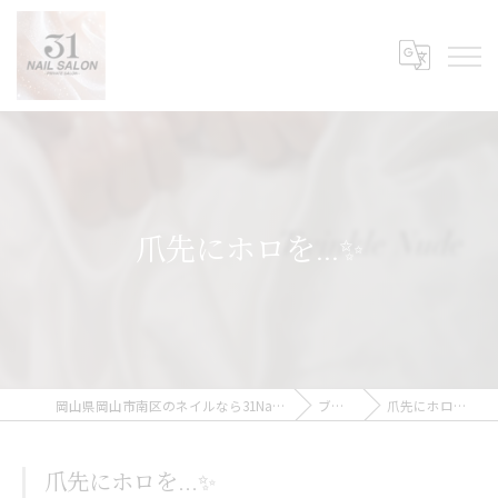
爪先にホロを...✨
岡山県岡山市南区のネイルなら31Nail Salon
ブログ
爪先にホロを...✨
爪先にホロを...✨