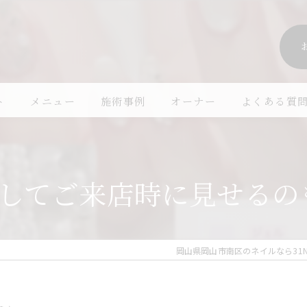
ト
メニュー
施術事例
オーナー
よくある質
存してご来店時に見せるのも
岡山県岡山市南区のネイルなら31Nail