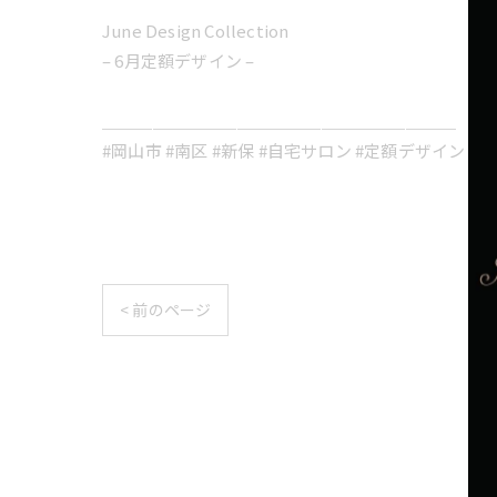
June Design Collection
– 6月定額デザイン –
＿＿＿＿＿＿＿＿＿＿＿＿＿＿＿＿＿＿＿＿＿
#岡山市 #南区 #新保 #自宅サロン #定額デザイン
< 前のページ