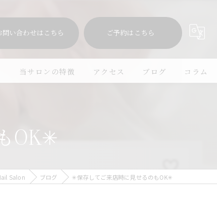
お問い合わせはこちら
ご予約はこちら
問
当サロンの特徴
アクセス
ブログ
コラム
シンプル
モテカワ
OK✳︎
子連れ
プライベートサロン
 Salon
ブログ
✳︎保存してご来店時に見せるのもOK✳︎
マグネット