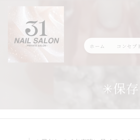
ホーム
コンセプ
✳︎保