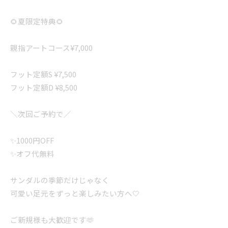
🌻夏限定特典🌻
親指アートコース¥7,000
フット定額S ¥7,500
フット定額D ¥8,500
＼次回ご予約で／
✨1000円OFF
✨オフ代無料
サンダルの季節だけじゃなく
可愛い足元をずっと楽しみたい方へ🤍
ご新規様も大歓迎です🫶