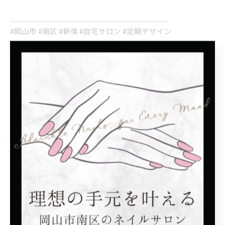
＿＿＿＿＿＿＿＿＿＿＿＿＿＿＿＿＿＿＿＿＿
#岡山市 #南区 #新保 #自宅サロン #定額デザイン
< 前のページ
一覧に戻る
次のページ >
カテゴリー
Categories
全てのカテゴリー
シンプル
モテカワ