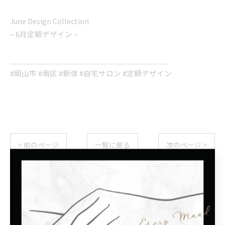
June Design Collection
– 6月定額デザイン –
＿＿＿＿＿＿＿＿＿＿＿＿＿＿＿＿＿＿＿＿＿
#岡山市 #南区 #新保 #自宅サロン #定額デザイン
< 前のページ
一覧に戻る
次のページ >
カテゴリー
Categories
全てのカテゴリー