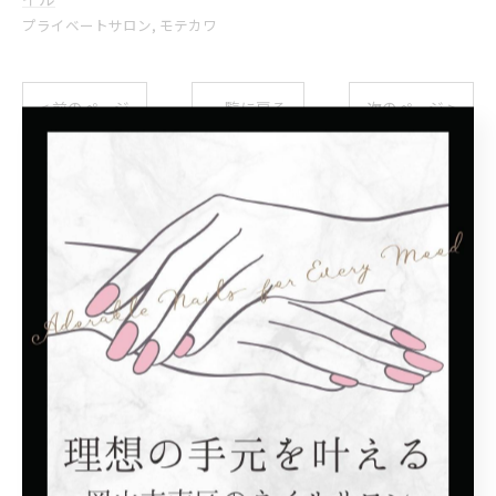
プライベートサロン
モテカワ
< 前のページ
一覧に戻る
次のページ >
関連タグ
#フットネイル
カテゴリー
Categories
全てのカテゴリー
シンプル
モテカワ